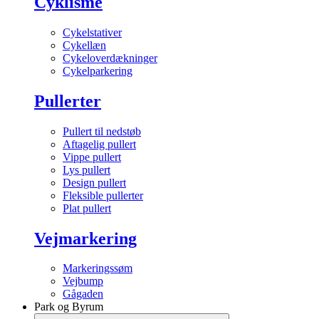
Cyklisme
Cykelstativer
Cykellæn
Cykeloverdækninger
Cykelparkering
Pullerter
Pullert til nedstøb
Aftagelig pullert
Vippe pullert
Lys pullert
Design pullert
Fleksible pullerter
Plat pullert
Vejmarkering
Markeringssøm
Vejbump
Gågaden
Park og Byrum