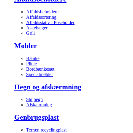
Affaldsbeholdere
Affaldssortering
Affaldsstativ - Poseholder
Askebæger
Grill
Møbler
Bænke
Plinte
Bordbænkesæt
Specialmøbler
Hegn og afskærmning
Støjhegn
Afskærmning
Genbrugsplast
Terræn recyclingplast