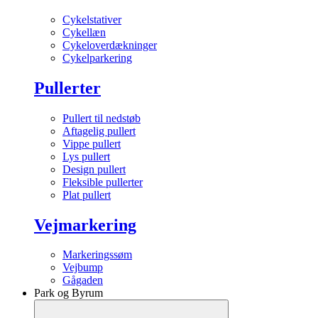
Cykelstativer
Cykellæn
Cykeloverdækninger
Cykelparkering
Pullerter
Pullert til nedstøb
Aftagelig pullert
Vippe pullert
Lys pullert
Design pullert
Fleksible pullerter
Plat pullert
Vejmarkering
Markeringssøm
Vejbump
Gågaden
Park og Byrum