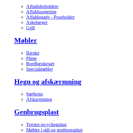
Affaldsbeholdere
Affaldssortering
Affaldsstativ - Poseholder
Askebæger
Grill
Møbler
Bænke
Plinte
Bordbænkesæt
Specialmøbler
Hegn og afskærmning
Støjhegn
Afskærmning
Genbrugsplast
Terræn recyclingplast
Møbler i stål og genbrugsplast