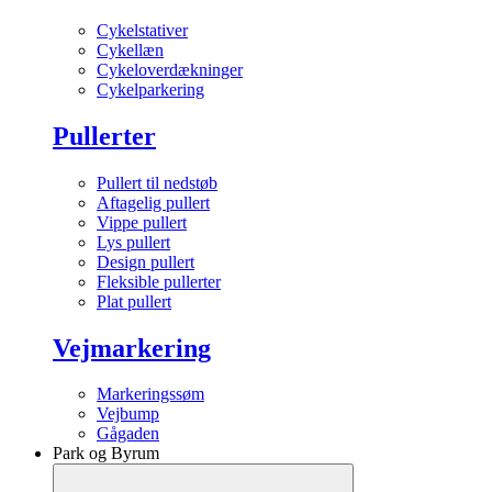
Cykelstativer
Cykellæn
Cykeloverdækninger
Cykelparkering
Pullerter
Pullert til nedstøb
Aftagelig pullert
Vippe pullert
Lys pullert
Design pullert
Fleksible pullerter
Plat pullert
Vejmarkering
Markeringssøm
Vejbump
Gågaden
Park og Byrum