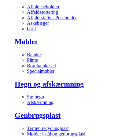
Affaldsbeholdere
Affaldssortering
Affaldsstativ - Poseholder
Askebæger
Grill
Møbler
Bænke
Plinte
Bordbænkesæt
Specialmøbler
Hegn og afskærmning
Støjhegn
Afskærmning
Genbrugsplast
Terræn recyclingplast
Møbler i stål og genbrugsplast