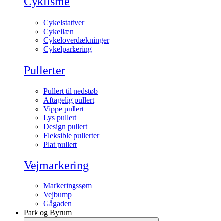
Cyklisme
Cykelstativer
Cykellæn
Cykeloverdækninger
Cykelparkering
Pullerter
Pullert til nedstøb
Aftagelig pullert
Vippe pullert
Lys pullert
Design pullert
Fleksible pullerter
Plat pullert
Vejmarkering
Markeringssøm
Vejbump
Gågaden
Park og Byrum