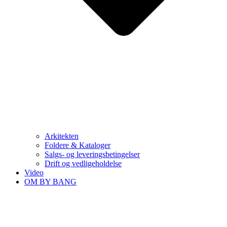
Arkitekten
Foldere & Kataloger
Salgs- og leveringsbetingelser
Drift og vedligeholdelse
Video
OM BY BANG