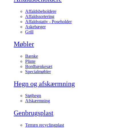
Affaldsbeholdere
Affaldssortering
Affaldsstativ - Poseholder
Askebæger
Grill
Møbler
Bænke
Plinte
Bordbænkesæt
Specialmøbler
Hegn og afskærmning
Støjhegn
Afskærmning
Genbrugsplast
Terræn recyclingplast