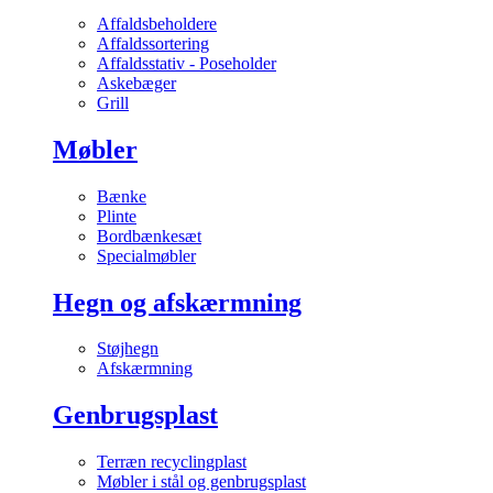
Affaldsbeholdere
Affaldssortering
Affaldsstativ - Poseholder
Askebæger
Grill
Møbler
Bænke
Plinte
Bordbænkesæt
Specialmøbler
Hegn og afskærmning
Støjhegn
Afskærmning
Genbrugsplast
Terræn recyclingplast
Møbler i stål og genbrugsplast