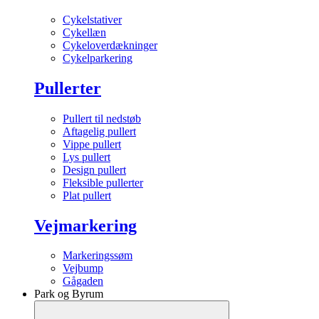
Cykelstativer
Cykellæn
Cykeloverdækninger
Cykelparkering
Pullerter
Pullert til nedstøb
Aftagelig pullert
Vippe pullert
Lys pullert
Design pullert
Fleksible pullerter
Plat pullert
Vejmarkering
Markeringssøm
Vejbump
Gågaden
Park og Byrum