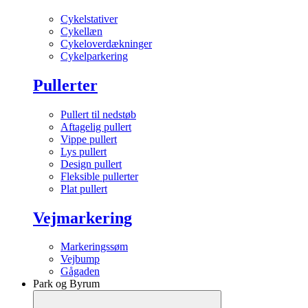
Cykelstativer
Cykellæn
Cykeloverdækninger
Cykelparkering
Pullerter
Pullert til nedstøb
Aftagelig pullert
Vippe pullert
Lys pullert
Design pullert
Fleksible pullerter
Plat pullert
Vejmarkering
Markeringssøm
Vejbump
Gågaden
Park og Byrum