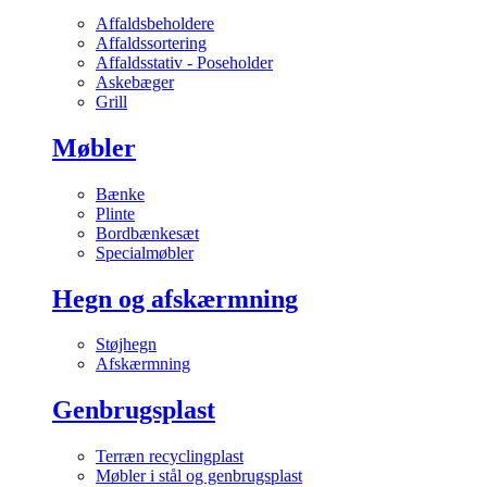
Affaldsbeholdere
Affaldssortering
Affaldsstativ - Poseholder
Askebæger
Grill
Møbler
Bænke
Plinte
Bordbænkesæt
Specialmøbler
Hegn og afskærmning
Støjhegn
Afskærmning
Genbrugsplast
Terræn recyclingplast
Møbler i stål og genbrugsplast