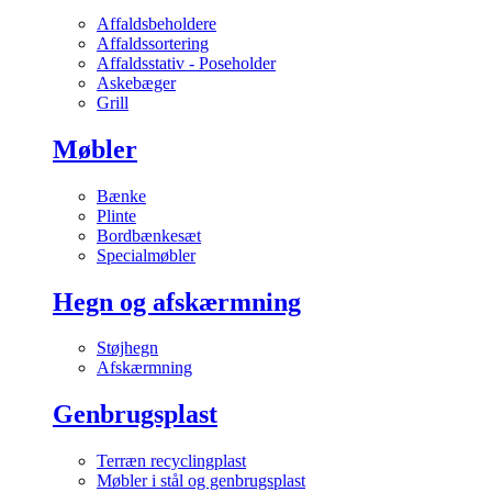
Affaldsbeholdere
Affaldssortering
Affaldsstativ - Poseholder
Askebæger
Grill
Møbler
Bænke
Plinte
Bordbænkesæt
Specialmøbler
Hegn og afskærmning
Støjhegn
Afskærmning
Genbrugsplast
Terræn recyclingplast
Møbler i stål og genbrugsplast