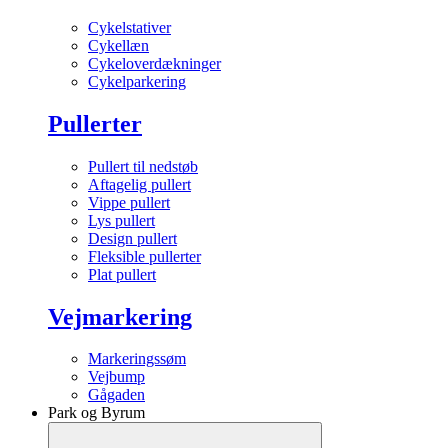
Cykelstativer
Cykellæn
Cykeloverdækninger
Cykelparkering
Pullerter
Pullert til nedstøb
Aftagelig pullert
Vippe pullert
Lys pullert
Design pullert
Fleksible pullerter
Plat pullert
Vejmarkering
Markeringssøm
Vejbump
Gågaden
Park og Byrum