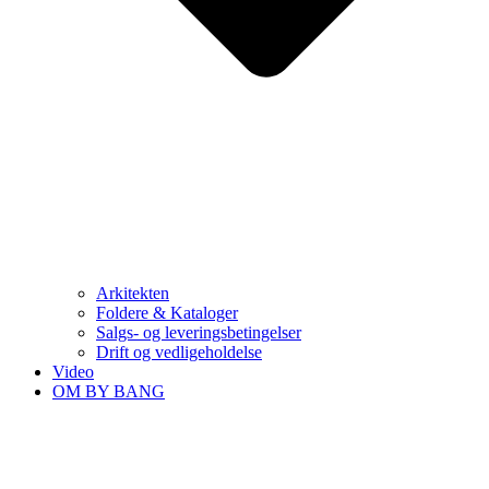
Arkitekten
Foldere & Kataloger
Salgs- og leveringsbetingelser
Drift og vedligeholdelse
Video
OM BY BANG