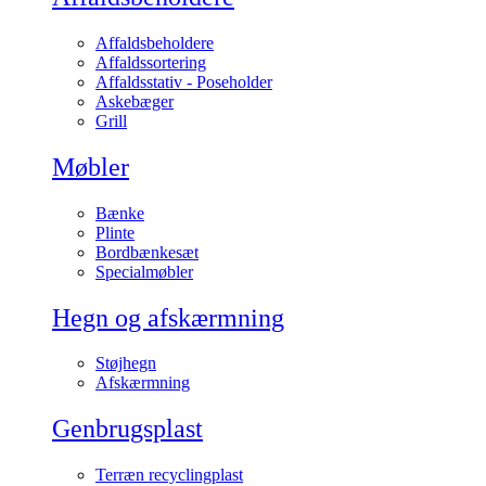
Affaldsbeholdere
Affaldssortering
Affaldsstativ - Poseholder
Askebæger
Grill
Møbler
Bænke
Plinte
Bordbænkesæt
Specialmøbler
Hegn og afskærmning
Støjhegn
Afskærmning
Genbrugsplast
Terræn recyclingplast