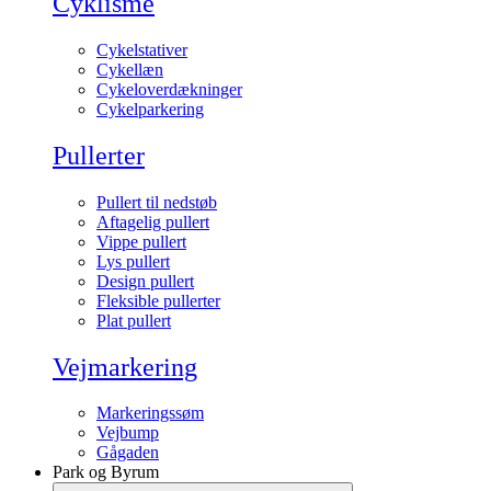
Cyklisme
Cykelstativer
Cykellæn
Cykeloverdækninger
Cykelparkering
Pullerter
Pullert til nedstøb
Aftagelig pullert
Vippe pullert
Lys pullert
Design pullert
Fleksible pullerter
Plat pullert
Vejmarkering
Markeringssøm
Vejbump
Gågaden
Park og Byrum