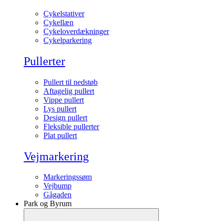
Cykelstativer
Cykellæn
Cykeloverdækninger
Cykelparkering
Pullerter
Pullert til nedstøb
Aftagelig pullert
Vippe pullert
Lys pullert
Design pullert
Fleksible pullerter
Plat pullert
Vejmarkering
Markeringssøm
Vejbump
Gågaden
Park og Byrum