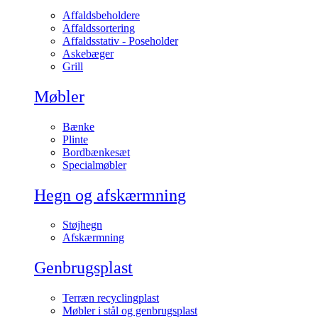
Affaldsbeholdere
Affaldssortering
Affaldsstativ - Poseholder
Askebæger
Grill
Møbler
Bænke
Plinte
Bordbænkesæt
Specialmøbler
Hegn og afskærmning
Støjhegn
Afskærmning
Genbrugsplast
Terræn recyclingplast
Møbler i stål og genbrugsplast