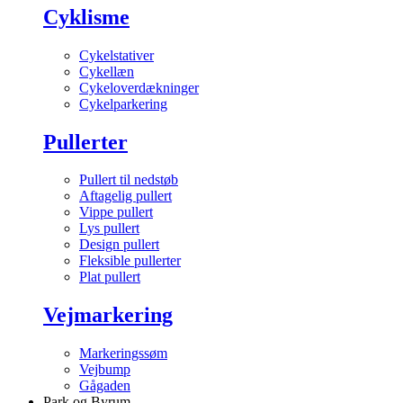
Cyklisme
Cykelstativer
Cykellæn
Cykeloverdækninger
Cykelparkering
Pullerter
Pullert til nedstøb
Aftagelig pullert
Vippe pullert
Lys pullert
Design pullert
Fleksible pullerter
Plat pullert
Vejmarkering
Markeringssøm
Vejbump
Gågaden
Park og Byrum