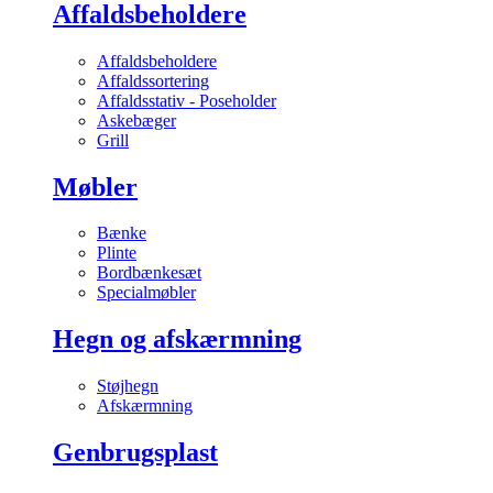
Affaldsbeholdere
Affaldsbeholdere
Affaldssortering
Affaldsstativ - Poseholder
Askebæger
Grill
Møbler
Bænke
Plinte
Bordbænkesæt
Specialmøbler
Hegn og afskærmning
Støjhegn
Afskærmning
Genbrugsplast