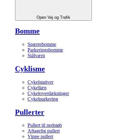
Open Vej og Trafik
Bomme
Spærrebomme
Parkeringsbomme
Stålværn
Cyklisme
Cykelstativer
Cykellæn
Cykeloverdækninger
Cykelparkering
Pullerter
Pullert til nedstøb
Aftagelig pullert
Vippe pullert