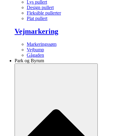
Lys pullert
Design pullert
Fleksible pullerter
Plat pullert
Vejmarkering
Markeringssøm
Vejbump
Gågaden
Park og Byrum