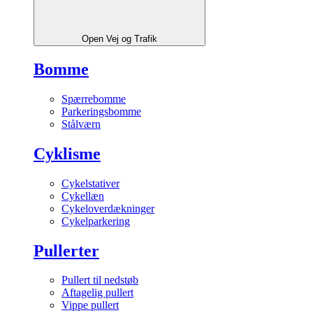
Open Vej og Trafik
Bomme
Spærrebomme
Parkeringsbomme
Stålværn
Cyklisme
Cykelstativer
Cykellæn
Cykeloverdækninger
Cykelparkering
Pullerter
Pullert til nedstøb
Aftagelig pullert
Vippe pullert