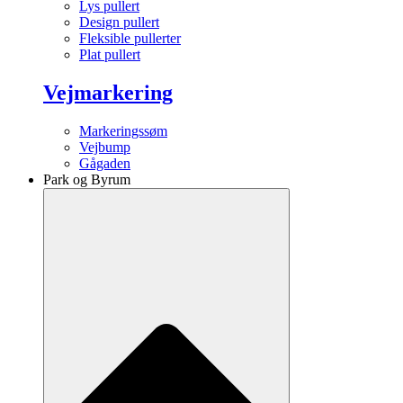
Lys pullert
Design pullert
Fleksible pullerter
Plat pullert
Vejmarkering
Markeringssøm
Vejbump
Gågaden
Park og Byrum