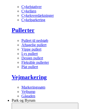
Cykelstativer
Cykellæn
Cykeloverdækninger
Cykelparkering
Pullerter
Pullert til nedstøb
Aftagelig pullert
Vippe pullert
Lys pullert
Design pullert
Fleksible pullerter
Plat pullert
Vejmarkering
Markeringssøm
Vejbump
Gågaden
Park og Byrum