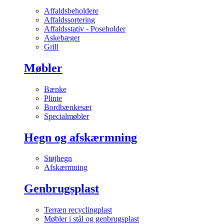
Affaldsbeholdere
Affaldssortering
Affaldsstativ - Poseholder
Askebæger
Grill
Møbler
Bænke
Plinte
Bordbænkesæt
Specialmøbler
Hegn og afskærmning
Støjhegn
Afskærmning
Genbrugsplast
Terræn recyclingplast
Møbler i stål og genbrugsplast