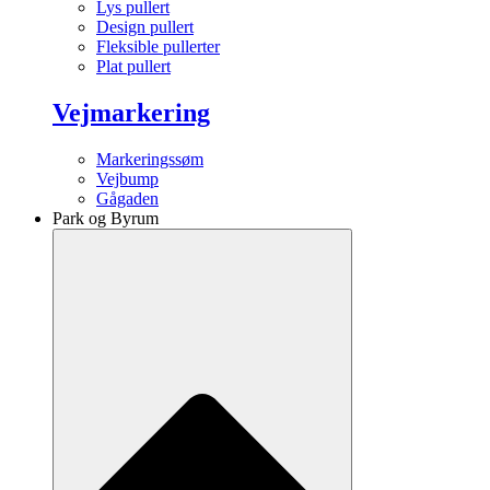
Lys pullert
Design pullert
Fleksible pullerter
Plat pullert
Vejmarkering
Markeringssøm
Vejbump
Gågaden
Park og Byrum