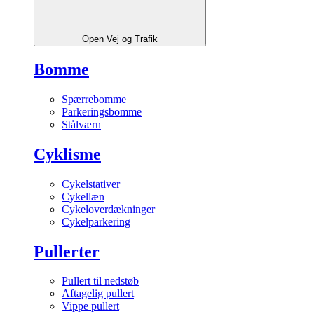
Open Vej og Trafik
Bomme
Spærrebomme
Parkeringsbomme
Stålværn
Cyklisme
Cykelstativer
Cykellæn
Cykeloverdækninger
Cykelparkering
Pullerter
Pullert til nedstøb
Aftagelig pullert
Vippe pullert