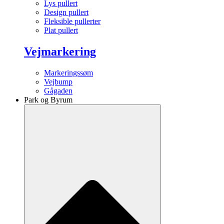
Lys pullert
Design pullert
Fleksible pullerter
Plat pullert
Vejmarkering
Markeringssøm
Vejbump
Gågaden
Park og Byrum