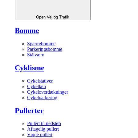
Open Vej og Trafik
Bomme
Spærrebomme
Parkeringsbomme
Stålværn
Cyklisme
Cykelstativer
Cykellæn
Cykeloverdækninger
Cykelparkering
Pullerter
Pullert til nedstøb
Aftagelig pullert
Vippe pullert