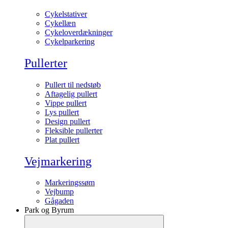
Cykelstativer
Cykellæn
Cykeloverdækninger
Cykelparkering
Pullerter
Pullert til nedstøb
Aftagelig pullert
Vippe pullert
Lys pullert
Design pullert
Fleksible pullerter
Plat pullert
Vejmarkering
Markeringssøm
Vejbump
Gågaden
Park og Byrum