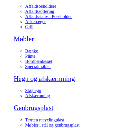
Affaldsbeholdere
Affaldssortering
Affaldsstativ - Poseholder
Askebæger
Grill
Møbler
Bænke
Plinte
Bordbænkesæt
Specialmøbler
Hegn og afskærmning
Støjhegn
Afskærmning
Genbrugsplast
Terræn recyclingplast
Møbler i stål og genbrugsplast