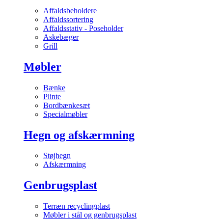
Affaldsbeholdere
Affaldssortering
Affaldsstativ - Poseholder
Askebæger
Grill
Møbler
Bænke
Plinte
Bordbænkesæt
Specialmøbler
Hegn og afskærmning
Støjhegn
Afskærmning
Genbrugsplast
Terræn recyclingplast
Møbler i stål og genbrugsplast