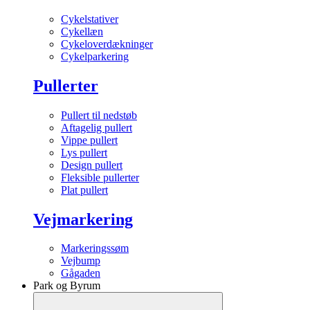
Cykelstativer
Cykellæn
Cykeloverdækninger
Cykelparkering
Pullerter
Pullert til nedstøb
Aftagelig pullert
Vippe pullert
Lys pullert
Design pullert
Fleksible pullerter
Plat pullert
Vejmarkering
Markeringssøm
Vejbump
Gågaden
Park og Byrum