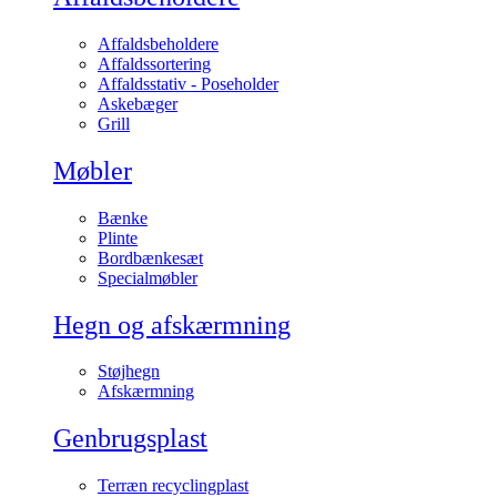
Affaldsbeholdere
Affaldssortering
Affaldsstativ - Poseholder
Askebæger
Grill
Møbler
Bænke
Plinte
Bordbænkesæt
Specialmøbler
Hegn og afskærmning
Støjhegn
Afskærmning
Genbrugsplast
Terræn recyclingplast