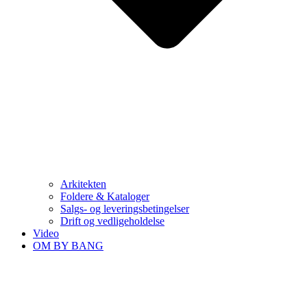
Arkitekten
Foldere & Kataloger
Salgs- og leveringsbetingelser
Drift og vedligeholdelse
Video
OM BY BANG