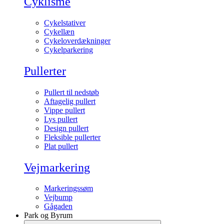
Cyklisme
Cykelstativer
Cykellæn
Cykeloverdækninger
Cykelparkering
Pullerter
Pullert til nedstøb
Aftagelig pullert
Vippe pullert
Lys pullert
Design pullert
Fleksible pullerter
Plat pullert
Vejmarkering
Markeringssøm
Vejbump
Gågaden
Park og Byrum