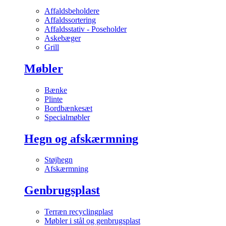
Affaldsbeholdere
Affaldssortering
Affaldsstativ - Poseholder
Askebæger
Grill
Møbler
Bænke
Plinte
Bordbænkesæt
Specialmøbler
Hegn og afskærmning
Støjhegn
Afskærmning
Genbrugsplast
Terræn recyclingplast
Møbler i stål og genbrugsplast