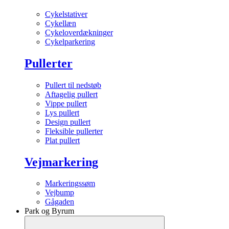
Cykelstativer
Cykellæn
Cykeloverdækninger
Cykelparkering
Pullerter
Pullert til nedstøb
Aftagelig pullert
Vippe pullert
Lys pullert
Design pullert
Fleksible pullerter
Plat pullert
Vejmarkering
Markeringssøm
Vejbump
Gågaden
Park og Byrum