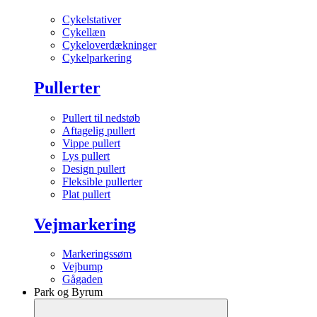
Cykelstativer
Cykellæn
Cykeloverdækninger
Cykelparkering
Pullerter
Pullert til nedstøb
Aftagelig pullert
Vippe pullert
Lys pullert
Design pullert
Fleksible pullerter
Plat pullert
Vejmarkering
Markeringssøm
Vejbump
Gågaden
Park og Byrum