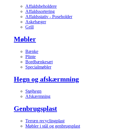
Affaldsbeholdere
Affaldssortering
Affaldsstativ - Poseholder
Askebæger
Grill
Møbler
Bænke
Plinte
Bordbænkesæt
Specialmøbler
Hegn og afskærmning
Støjhegn
Afskærmning
Genbrugsplast
Terræn recyclingplast
Møbler i stål og genbrugsplast