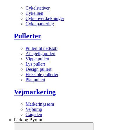
Cykelstativer
Cykellæn
Cykeloverdækninger
Cykelparkering
Pullerter
Pullert til nedstøb
Aftagelig pullert
Vippe pullert
Lys pullert
Design pullert
Fleksible pullerter
Plat pullert
Vejmarkering
Markeringssøm
Vejbump
Gågaden
Park og Byrum