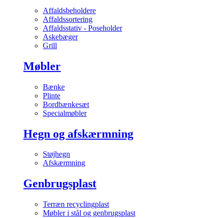
Affaldsbeholdere
Affaldssortering
Affaldsstativ - Poseholder
Askebæger
Grill
Møbler
Bænke
Plinte
Bordbænkesæt
Specialmøbler
Hegn og afskærmning
Støjhegn
Afskærmning
Genbrugsplast
Terræn recyclingplast
Møbler i stål og genbrugsplast