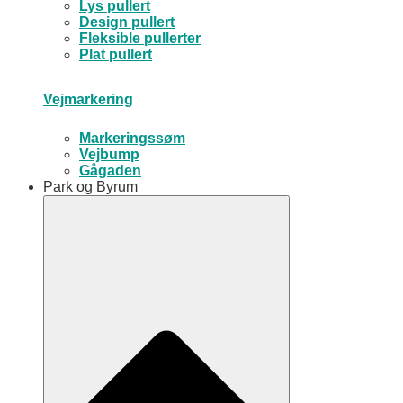
Lys pullert
Design pullert
Fleksible pullerter
Plat pullert
Vejmarkering
Markeringssøm
Vejbump
Gågaden
Park og Byrum