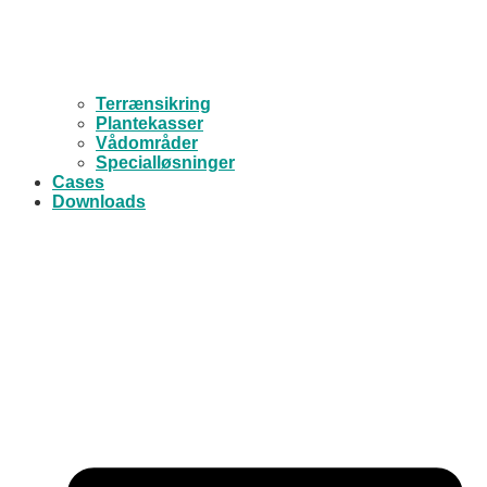
Terrænsikring
Plantekasser
Vådområder
Specialløsninger
Cases
Downloads