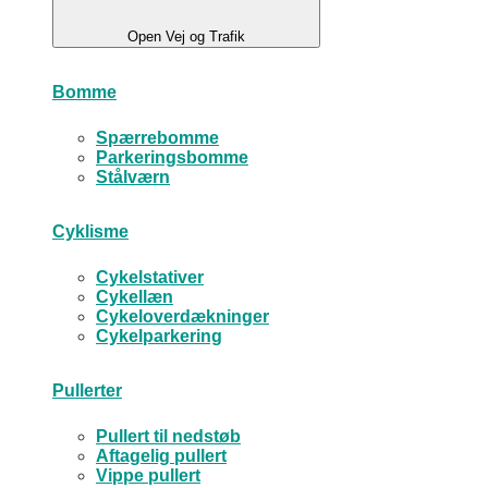
Open Vej og Trafik
Bomme
Spærrebomme
Parkeringsbomme
Stålværn
Cyklisme
Cykelstativer
Cykellæn
Cykeloverdækninger
Cykelparkering
Pullerter
Pullert til nedstøb
Aftagelig pullert
Vippe pullert