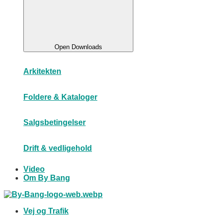
Open Downloads
Arkitekten
Foldere & Kataloger
Salgsbetingelser
Drift & vedligehold
Video
Om By Bang
Vej og Trafik