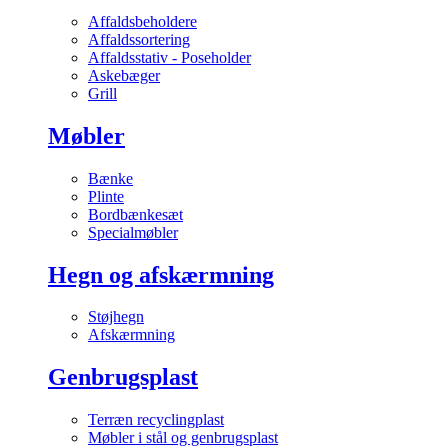
Affaldsbeholdere
Affaldssortering
Affaldsstativ - Poseholder
Askebæger
Grill
Møbler
Bænke
Plinte
Bordbænkesæt
Specialmøbler
Hegn og afskærmning
Støjhegn
Afskærmning
Genbrugsplast
Terræn recyclingplast
Møbler i stål og genbrugsplast