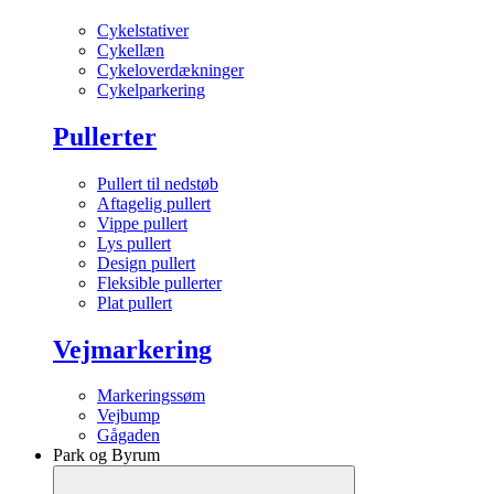
Cykelstativer
Cykellæn
Cykeloverdækninger
Cykelparkering
Pullerter
Pullert til nedstøb
Aftagelig pullert
Vippe pullert
Lys pullert
Design pullert
Fleksible pullerter
Plat pullert
Vejmarkering
Markeringssøm
Vejbump
Gågaden
Park og Byrum