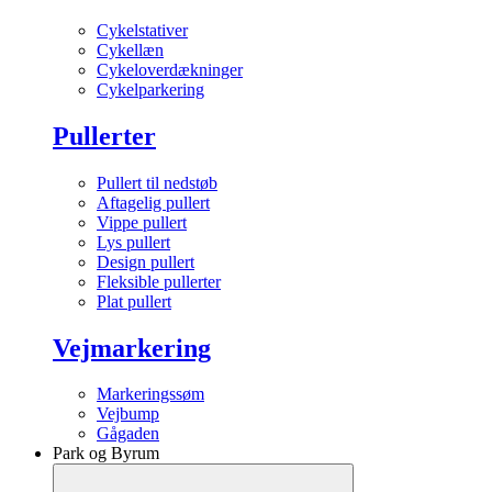
Cykelstativer
Cykellæn
Cykeloverdækninger
Cykelparkering
Pullerter
Pullert til nedstøb
Aftagelig pullert
Vippe pullert
Lys pullert
Design pullert
Fleksible pullerter
Plat pullert
Vejmarkering
Markeringssøm
Vejbump
Gågaden
Park og Byrum