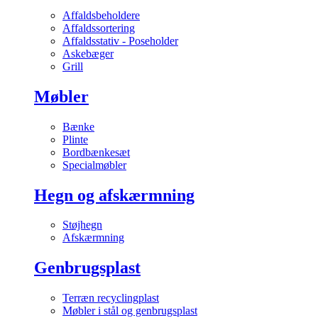
Affaldsbeholdere
Affaldssortering
Affaldsstativ - Poseholder
Askebæger
Grill
Møbler
Bænke
Plinte
Bordbænkesæt
Specialmøbler
Hegn og afskærmning
Støjhegn
Afskærmning
Genbrugsplast
Terræn recyclingplast
Møbler i stål og genbrugsplast