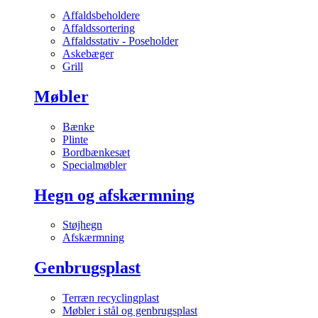
Affaldsbeholdere
Affaldssortering
Affaldsstativ - Poseholder
Askebæger
Grill
Møbler
Bænke
Plinte
Bordbænkesæt
Specialmøbler
Hegn og afskærmning
Støjhegn
Afskærmning
Genbrugsplast
Terræn recyclingplast
Møbler i stål og genbrugsplast