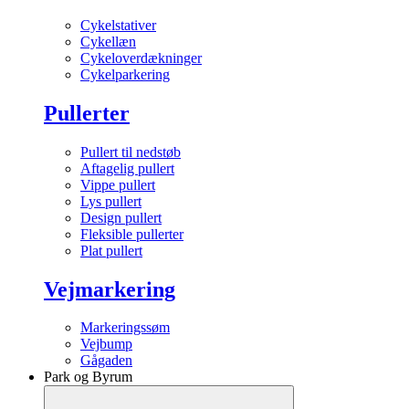
Cykelstativer
Cykellæn
Cykeloverdækninger
Cykelparkering
Pullerter
Pullert til nedstøb
Aftagelig pullert
Vippe pullert
Lys pullert
Design pullert
Fleksible pullerter
Plat pullert
Vejmarkering
Markeringssøm
Vejbump
Gågaden
Park og Byrum