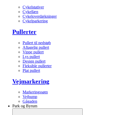
Cykelstativer
Cykellæn
Cykeloverdækninger
Cykelparkering
Pullerter
Pullert til nedstøb
Aftagelig pullert
Vippe pullert
Lys pullert
Design pullert
Fleksible pullerter
Plat pullert
Vejmarkering
Markeringssøm
Vejbump
Gågaden
Park og Byrum