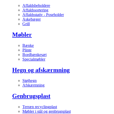
Affaldsbeholdere
Affaldssortering
Affaldsstativ - Poseholder
Askebæger
Grill
Møbler
Bænke
Plinte
Bordbænkesæt
Specialmøbler
Hegn og afskærmning
Støjhegn
Afskærmning
Genbrugsplast
Terræn recyclingplast
Møbler i stål og genbrugsplast