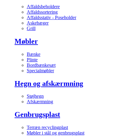
Affaldsbeholdere
Affaldssortering
Affaldsstativ - Poseholder
Askebæger
Grill
Møbler
Bænke
Plinte
Bordbænkesæt
Specialmøbler
Hegn og afskærmning
Støjhegn
Afskærmning
Genbrugsplast
Terræn recyclingplast
Møbler i stål og genbrugsplast