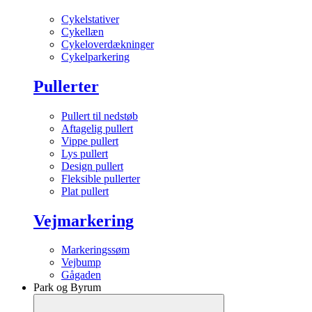
Cykelstativer
Cykellæn
Cykeloverdækninger
Cykelparkering
Pullerter
Pullert til nedstøb
Aftagelig pullert
Vippe pullert
Lys pullert
Design pullert
Fleksible pullerter
Plat pullert
Vejmarkering
Markeringssøm
Vejbump
Gågaden
Park og Byrum